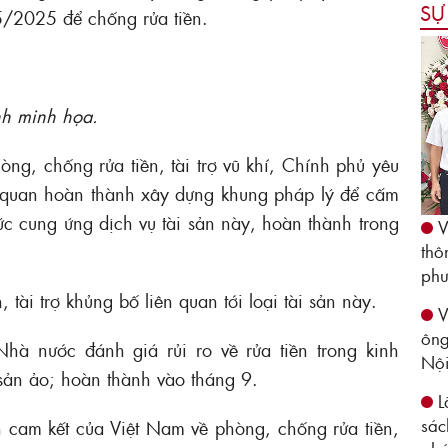
SỰ
 5/2025 để chống rửa tiền.
h minh họa.
ng, chống rửa tiền, tài trợ vũ khí, Chính phủ yêu
 quan hoàn thành xây dựng khung pháp lý để cấm
ức cung ứng dịch vụ tài sản này, hoàn thành trong
V
thô
phư
 tài trợ khủng bố liên quan tới loại tài sản này.
V
ông
à nước đánh giá rủi ro về rửa tiền trong kinh
Nộ
 sản ảo; hoàn thành vào tháng 9.
L
sác
 cam kết của Việt Nam về phòng, chống rửa tiền,