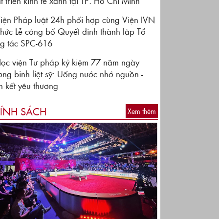
t triển kinh tế xanh tại TP. Hồ Chí Minh
iện Pháp luật 24h phối hợp cùng Viện IVN
chức Lễ công bố Quyết định thành lập Tổ
g tác SPC-616
ọc viện Tư pháp kỷ kiệm 77 năm ngày
ơng binh liệt sỹ: Uống nước nhớ nguồn -
 kết yêu thương
ÍNH SÁCH
Xem thêm