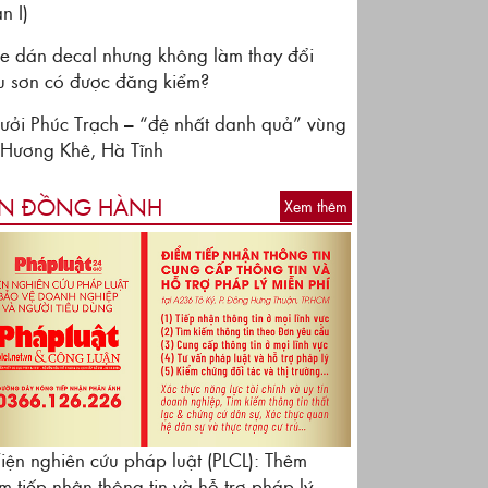
n I)
e dán decal nhưng không làm thay đổi
 sơn có được đăng kiểm?
ưởi Phúc Trạch – “đệ nhất danh quả” vùng
 Hương Khê, Hà Tĩnh
N ĐỒNG HÀNH
Xem thêm
iện nghiên cứu pháp luật (PLCL): Thêm
m tiếp nhận thông tin và hỗ trợ pháp lý