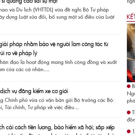
sĩ quảng cáo sai sự thật
ngh
hao và Du lịch (VHTTDL) vừa đề nghị Bộ Tư pháp
KẾ
ây dựng Luật sửa đổi, bổ sung một số điều của Luật
ố giải pháp nhằm bảo vệ người làm công tác từ
rủi ro về pháp lý
 nhân đạo là hoạt động mang tính cộng đồng và xuất
âm của các cá nhân....
B
dịch vụ đăng kiểm xe cơ giới
Ngu
g Chính phủ vừa có văn bản gửi Bộ trưởng các Bộ:
phá
, Tài chính, Tư pháp về việc điều...
T
đồn
ch cải cách tiền lương, bảo hiểm xã hội; sắp xếp
1