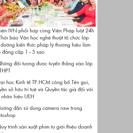
iện IVN phối hợp cùng Viện Pháp luật 24h
Thời báo Văn học nghệ thuật tổ chức lớp
 dưỡng kiến thức pháp lý thương hiệu làm
 đẳng cấp 1 - 5 sao
hững đối tượng được tuyển thẳng vào lớp
THPT
ại học Kinh tế TP.HCM công bố Tên gọi,
ền sở hữu trí tuệ và Quyền tác giả đối với
 nhãn hiệu UEH
ướng dẫn sử dụng camera raw trong
toshop
y trình sản xuất phim tự giới thiệu doanh