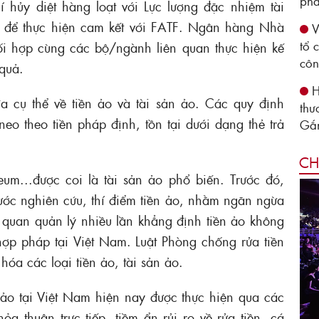
phá
hí hủy diệt hàng loạt với Lực lượng đặc nhiệm tài
 để thực hiện cam kết với FATF. Ngân hàng Nhà
V
tổ 
 hợp cùng các bộ/ngành liên quan thực hiện kế
côn
quả.
H
 cụ thể về tiền ảo và tài sản ảo. Các quy định
thư
neo theo tiền pháp định, tồn tại dưới dạng thẻ trả
Gắn
CH
reum...được coi là tài sản ảo phổ biến. Trước đó,
c nghiên cứu, thí điểm tiền ảo, nhằm ngăn ngừa
ơ quan quản lý nhiều lần khẳng định tiền ảo không
 hợp pháp tại Việt Nam. Luật Phòng chống rửa tiền
hóa các loại tiền ảo, tài sản ảo.
n ảo tại Việt Nam hiện nay được thực hiện qua các
ỏa thuận trực tiếp, tiềm ẩn rủi ro về rửa tiền, cá