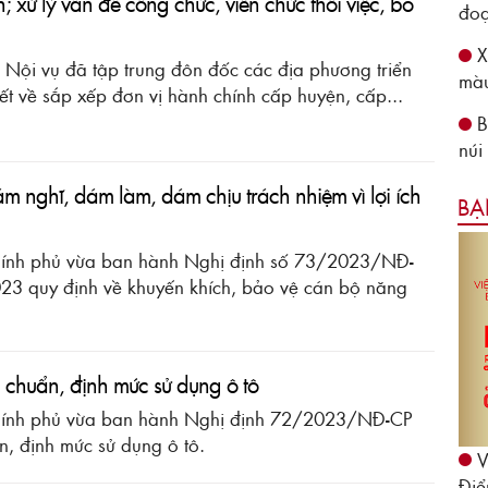
; xử lý vấn đề công chức, viên chức thôi việc, bỏ
đoạ
X
ộ Nội vụ đã tập trung đôn đốc các địa phương triển
màu
ết về sắp xếp đơn vị hành chính cấp huyện, cấp...
B
núi
m nghĩ, dám làm, dám chịu trách nhiệm vì lợi ích
BẠ
Chính phủ vừa ban hành Nghị định số 73/2023/NĐ-
3 quy định về khuyến khích, bảo vệ cán bộ năng
u chuẩn, định mức sử dụng ô tô
Chính phủ vừa ban hành Nghị định 72/2023/NĐ-CP
n, định mức sử dụng ô tô.
V
Điể