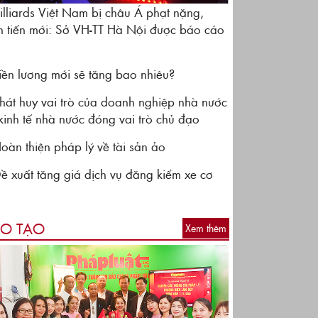
illiards Việt Nam bị châu Á phạt nặng,
n tiến mới: Sở VH-TT Hà Nội được báo cáo
iền lương mới sẽ tăng bao nhiêu?
hát huy vai trò của doanh nghiệp nhà nước
kinh tế nhà nước đóng vai trò chủ đạo
oàn thiện pháp lý về tài sản ảo
ề xuất tăng giá dịch vụ đăng kiểm xe cơ
i
O TẠO
Xem thêm