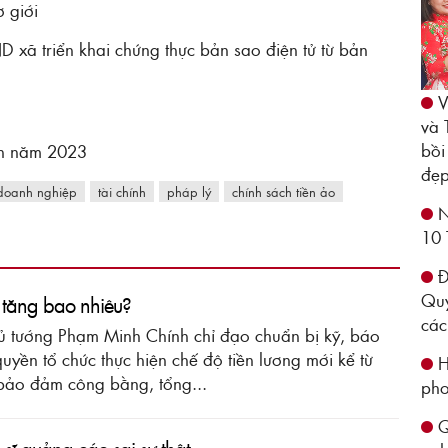
 giới
xã triển khai chứng thực bản sao điện tử từ bản
V
và 
bồi
ện năm 2023
đẹp
 doanh nghiệp
tài chính
pháp lý
chính sách tiền ảo
N
10 
Đ
Quy
ẽ tăng bao nhiêu?
các
hủ tướng Phạm Minh Chính chỉ đạo chuẩn bị kỹ, báo
uyền tổ chức thực hiện chế độ tiền lương mới kể từ
H
ảo đảm công bằng, tổng...
pho
Qu