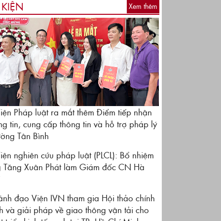
 KIỆN
Xem thêm
iện Pháp luật ra mắt thêm Điểm tiếp nhận
ng tin, cung cấp thông tin và hỗ trợ pháp lý
ờng Tân Bình
iện nghiên cứu pháp luật (PLCL): Bổ nhiệm
 Tăng Xuân Phát làm Giám đốc CN Hà
i
ãnh đạo Viện IVN tham gia Hội thảo chính
h và giải pháp về giao thông vận tải cho