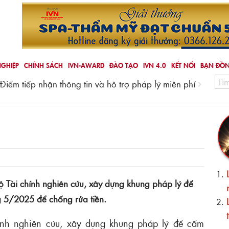
GHIỆP
CHÍNH SÁCH
IVN-AWARD
ĐÀO TẠO
IVN 4.0
KẾT NỐI
BẠN ĐỒ
Điểm tiếp nhận thông tin và hỗ trợ pháp lý miễn phí
Báo Ti
lý ng
 Tài chính nghiên cứu, xây dựng khung pháp lý để
g 5/2025 để chống rửa tiền.
ính nghiên cứu, xây dựng khung pháp lý để cấm