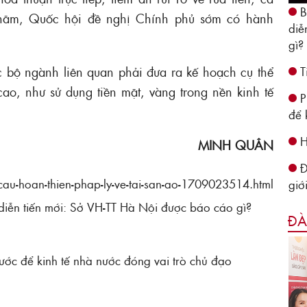
B
 năm, Quốc hội đề nghị Chính phủ sớm có hành
diễ
gì?
T
 bộ ngành liên quan phải đưa ra kế hoạch cụ thể
 cao, như sử dụng tiền mặt, vàng trong nền kinh tế
P
để 
H
MINH QUÂN
Đ
au-hoan-thien-phap-ly-ve-tai-san-ao-1709023514.html
giớ
 diễn tiến mới: Sở VH-TT Hà Nội được báo cáo gì?
ĐÀ
ước để kinh tế nhà nước đóng vai trò chủ đạo