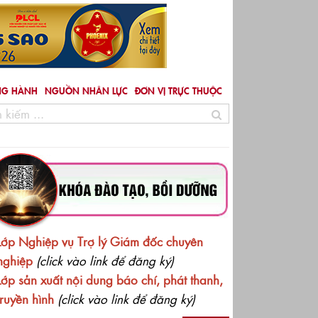
NG HÀNH
NGUỒN NHÂN LỰC
ĐƠN VỊ TRỰC THUỘC
ền Phong mời Viện trưởng Viện PLCL Nguyễn Lê Hải Thanh p
ành thẩm mỹ
Lớp Nghiệp vụ Trợ lý Giám đốc chuyên
nghiệp
(click vào link để đăng ký)
Lớp sản xuất nội dung báo chí, phát thanh,
truyền hình
(click vào link để đăng ký)