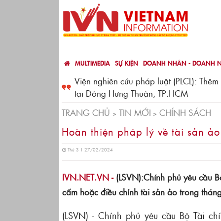
MULTIMEDIA
SỰ KIỆN
DOANH NHÂN - DOANH N
iám đốc CN Hà Nội
Viện nghiên cứu pháp luật (PLCL): Thêm 
tại Đông Hưng Thuận, TP.HCM
TRANG CHỦ
TIN MỚI
CHÍNH SÁCH
Hoàn thiện pháp lý về tài sản ảo
Thứ 3 | 27/02/2024
IVN.NET.VN -
(LSVN):Chính phủ yêu cầu Bộ
cấm hoặc điều chỉnh tài sản ảo trong thán
(LSVN) - Chính phủ yêu cầu Bộ Tài ch