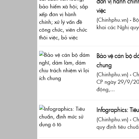
đơn vị hành chính
việc
(Chinhphu.vn) - B
khai các Nghị quy
Bảo vệ cán bộ dá
chung
(Chinhphu.vn) - 
CP ngày 29/9/202
động,...
Infographics: Tiê
(Chinhphu.vn) - 
quy định tiêu chuẩ