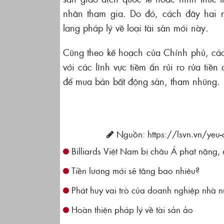
nhân tham gia. Do đó, cách đây hai
lang pháp lý về loại tài sản mới này.
Cũng theo kế hoạch của Chính phủ, các
với các lĩnh vực tiềm ẩn rủi ro rửa tiền
để mua bán bất động sản, tham nhũng.
Nguồn: https://lsvn.vn/yeu-c
Billiards Việt Nam bị châu Á phạt nặng,
Tiền lương mới sẽ tăng bao nhiêu?
Phát huy vai trò của doanh nghiệp nhà n
Hoàn thiện pháp lý về tài sản ảo