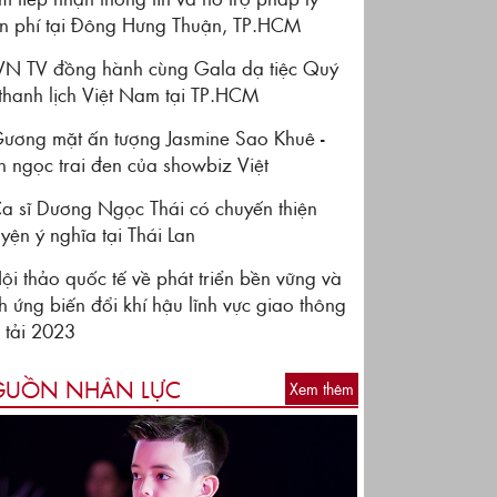
n phí tại Đông Hưng Thuận, TP.HCM
VN TV đồng hành cùng Gala dạ tiệc Quý
thanh lịch Việt Nam tại TP.HCM
ương mặt ấn tượng Jasmine Sao Khuê -
n ngọc trai đen của showbiz Việt
a sĩ Dương Ngọc Thái có chuyến thiện
yện ý nghĩa tại Thái Lan
ội thảo quốc tế về phát triển bền vững và
ch ứng biến đổi khí hậu lĩnh vực giao thông
 tải 2023
UỒN NHÂN LỰC
Xem thêm