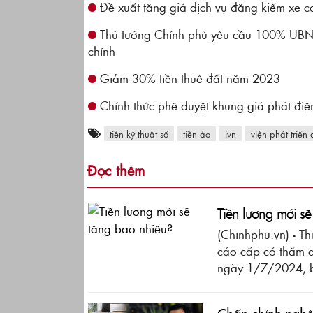
Đề xuất tăng giá dịch vụ đăng kiểm xe cơ
Thủ tướng Chính phủ yêu cầu 100% UBND 
chính
Giảm 30% tiền thuê đất năm 2023
Chính thức phê duyệt khung giá phát đi
tiền kỹ thuật số
tiền ảo
ivn
viện phát triển
Đọc thêm
Tiền lương mới s
(Chinhphu.vn) - T
cáo cấp có thẩm q
ngày 1/7/2024, b