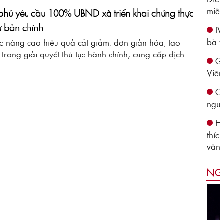
miễ
 phủ yêu cầu 100% UBND xã triển khai chứng thực
ừ bản chính
I
bà 
tục nâng cao hiệu quả cắt giảm, đơn giản hóa, tạo
i trong giải quyết thủ tục hành chính, cung cấp dịch
G
Viê
C
ngu
H
thí
vận
NG