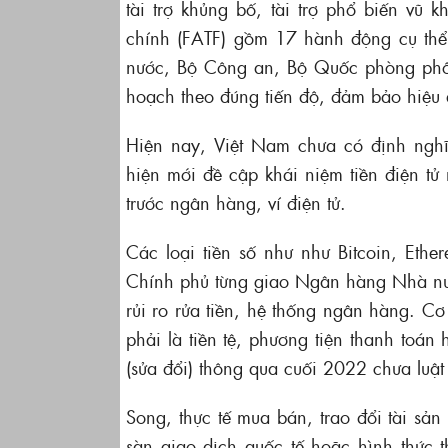
tài trợ khủng bố, tài trợ phổ biến vũ k
chính (FATF) gồm 17 hành động cụ thể
nước, Bộ Công an, Bộ Quốc phòng phối
hoạch theo đúng tiến độ, đảm bảo hiệu 
Hiện nay, Việt Nam chưa có định nghĩa
hiện mới đề cập khái niệm tiền điện tử 
trước ngân hàng, ví điện tử.
Các loại tiền số như như Bitcoin, Ethe
Chính phủ từng giao Ngân hàng Nhà nướ
rủi ro rửa tiền, hệ thống ngân hàng. C
phải là tiền tệ, phương tiện thanh toán
(sửa đổi) thông qua cuối 2022 chưa luật 
Song, thực tế mua bán, trao đổi tài sả
sàn giao dịch quốc tế hoặc hình thức th