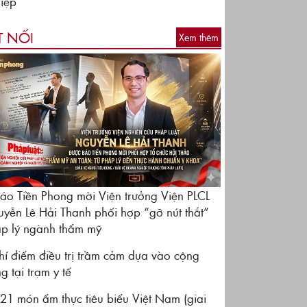
iệp
T NỐI
Xem thêm
áo Tiền Phong mời Viện trưởng Viện PLCL
yễn Lê Hải Thanh phối hợp “gỡ nút thắt”
p lý ngành thẩm mỹ
hí điểm điều trị trầm cảm dựa vào cộng
g tại trạm y tế
21 món ẩm thực tiêu biểu Việt Nam (giai