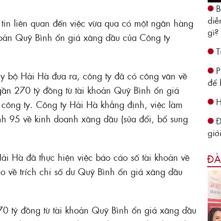
B
diễ
tin liên quan đến việc vừa qua có một ngân hàng
gì?
khoản Quỹ Bình ổn giá xăng dầu của Công ty
T
P
ủy bộ Hải Hà đưa ra, công ty đã có công văn về
để 
gần 270 tỷ đồng từ tài khoản Quỹ Bình ổn giá
H
công ty. Công ty Hải Hà khẳng định, việc làm
nh 95 về kinh doanh xăng dầu (sửa đổi, bổ sung
Đ
giớ
i Hà đã thực hiện việc báo cáo số tài khoản về
ĐÀ
 về trích chi số dư Quỹ Bình ổn giá xăng dầu
70 tỷ đồng từ tài khoản Quỹ Bình ổn giá xăng dầu