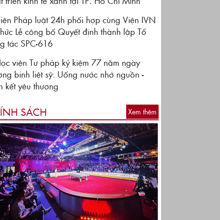
t triển kinh tế xanh tại TP. Hồ Chí Minh
iện Pháp luật 24h phối hợp cùng Viện IVN
chức Lễ công bố Quyết định thành lập Tổ
g tác SPC-616
ọc viện Tư pháp kỷ kiệm 77 năm ngày
ơng binh liệt sỹ: Uống nước nhớ nguồn -
 kết yêu thương
ÍNH SÁCH
Xem thêm