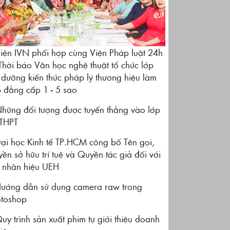
iện IVN phối hợp cùng Viện Pháp luật 24h
Thời báo Văn học nghệ thuật tổ chức lớp
 dưỡng kiến thức pháp lý thương hiệu làm
 đẳng cấp 1 - 5 sao
hững đối tượng được tuyển thẳng vào lớp
THPT
ại học Kinh tế TP.HCM công bố Tên gọi,
ền sở hữu trí tuệ và Quyền tác giả đối với
 nhãn hiệu UEH
ướng dẫn sử dụng camera raw trong
toshop
y trình sản xuất phim tự giới thiệu doanh