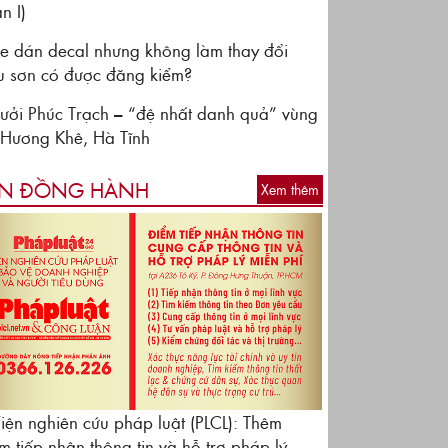
n I)
e dán decal nhưng không làm thay đổi
 sơn có được đăng kiểm?
ưởi Phúc Trạch – “đệ nhất danh quả” vùng
 Hương Khê, Hà Tĩnh
N ĐỒNG HÀNH
Xem thêm
iện nghiên cứu pháp luật (PLCL): Thêm
m tiếp nhận thông tin và hỗ trợ pháp lý