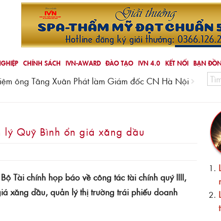
GHIỆP
CHÍNH SÁCH
IVN-AWARD
ĐÀO TẠO
IVN 4.0
KẾT NỐI
BẠN ĐỒ
 nhiệm ông Tăng Xuân Phát làm Giám đốc CN Hà Nội
Viện n
tại Đ
n lý Quỹ Bình ổn giá xăng dầu
Bộ Tài chính họp báo về công tác tài chính quý IIII,
á xăng dầu, quản lý thị trường trái phiếu doanh