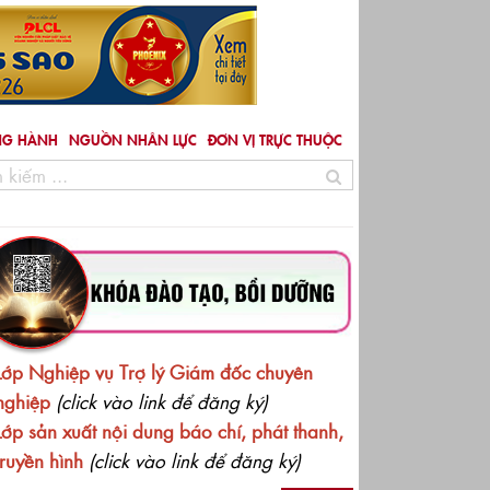
NG HÀNH
NGUỒN NHÂN LỰC
ĐƠN VỊ TRỰC THUỘC
ghiên cứu pháp luật (PLCL): Thêm Điểm tiếp nhận thông tin v
ông Hưng Thuận, TP.HCM
Lớp Nghiệp vụ Trợ lý Giám đốc chuyên
nghiệp
(click vào link để đăng ký)
Lớp sản xuất nội dung báo chí, phát thanh,
truyền hình
(click vào link để đăng ký)