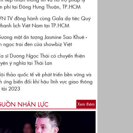
n phí tại Đông Hưng Thuận, TP.HCM
VN TV đồng hành cùng Gala dạ tiệc Quý
thanh lịch Việt Nam tại TP.HCM
ương mặt ấn tượng Jasmine Sao Khuê -
n ngọc trai đen của showbiz Việt
a sĩ Dương Ngọc Thái có chuyến thiện
yện ý nghĩa tại Thái Lan
ội thảo quốc tế về phát triển bền vững và
ch ứng biến đổi khí hậu lĩnh vực giao thông
 tải 2023
UỒN NHÂN LỰC
Xem thêm