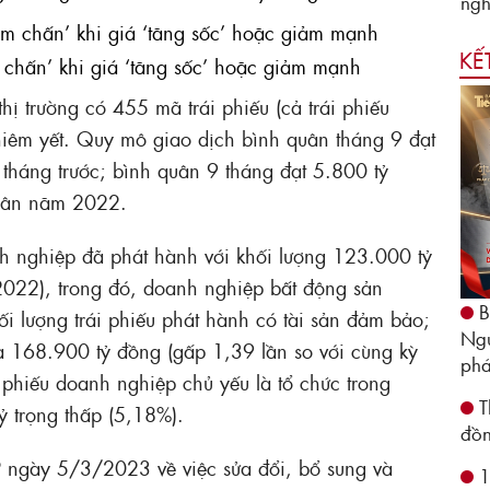
ngh
KẾ
chấn’ khi giá ‘tăng sốc’ hoặc giảm mạnh
thị trường có 455 mã trái phiếu (cả trái phiếu
niêm yết. Quy mô giao dịch bình quân tháng 9 đạt
tháng trước; bình quân 9 tháng đạt 5.800 tỷ
uân năm 2022.
 nghiệp đã phát hành với khối lượng 123.000 tỷ
022), trong đó, doanh nghiệp bất động sản
B
 lượng trái phiếu phát hành có tài sản đảm bảo;
Ngu
 là 168.900 tỷ đồng (gấp 1,39 lần so với cùng kỳ
phá
phiếu doanh nghiệp chủ yếu là tổ chức trong
T
ỷ trọng thấp (5,18%).
đồn
 ngày 5/3/2023 về việc sửa đổi, bổ sung và
1