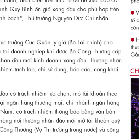
phá
định Quỹ Bình ổn giá xăng dầu cho phù hợp trên
V
minh bạch", Thứ trưởng Nguyễn Đức Chi nhấn
tổ 
côn
H
c trưởng Cục Quản lý giá (Bộ Tài chính) cho
thư
ập tại doanh nghiệp khi được Bộ Công Thương cấp
Gắn
 nhân đầu mối kinh doanh xăng dầu. Thương nhân
hiệm trích lập, chi sử dụng, báo cáo, công khai
CH
ầu có trách nhiệm lựa chọn, mở tài khoản theo
 tại ngân hàng thương mại, chi nhánh ngân hàng
t Nam; có trách nhiệm thông báo bằng văn bản
ân hàng nơi thương nhân đầu mối mở tài khoản quỹ
 Công Thương (Vụ Thị trường trong nước) và công