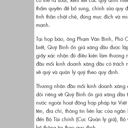
thẩm quyền để bổ sung, chỉnh sửa quy 
tình thần chặt chẽ, đúng mục đích và 
mạnh.
Tại họp báo, ông Phạm Văn Bình, Phó Cụ
biết, Quỹ Bình ổn giá xăng dầu được l
giấy xác nhận đủ điều kiện làm thương
đầu mối kinh doanh xăng dầu có trách n
về quỹ và quản lý quỹ theo quy định.
Thương nhân đầu mối kinh doanh xăng d
dõi riêng về Quỹ Bình ổn giá xăng dầu
nước ngoài hoạt động hợp pháp tại Việ
tên, địa chỉ, thông tin liên lạc của ng
đến Bộ Tài chính (Cục Quản lý giá), Bộ
bố thông tin theo quy định.