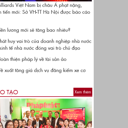
illiards Việt Nam bị châu Á phạt nặng,
n tiến mới: Sở VH-TT Hà Nội được báo cáo
iền lương mới sẽ tăng bao nhiêu?
hát huy vai trò của doanh nghiệp nhà nước
kinh tế nhà nước đóng vai trò chủ đạo
oàn thiện pháp lý về tài sản ảo
ề xuất tăng giá dịch vụ đăng kiểm xe cơ
i
O TẠO
Xem thêm