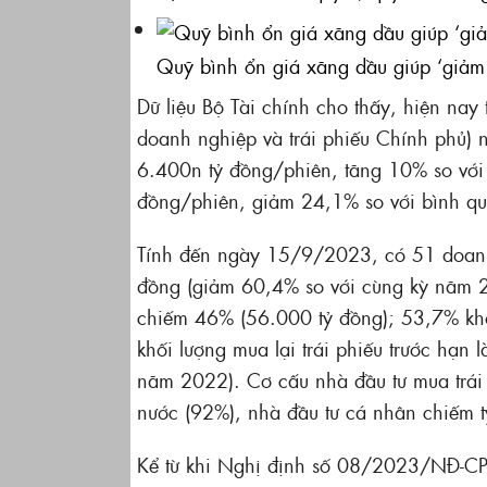
Quỹ bình ổn giá xăng dầu giúp ‘giảm 
Dữ liệu Bộ Tài chính cho thấy, hiện nay 
doanh nghiệp và trái phiếu Chính phủ) 
6.400n tỷ đồng/phiên, tăng 10% so với 
đồng/phiên, giảm 24,1% so với bình q
Tính đến ngày 15/9/2023, có 51 doanh
đồng (giảm 60,4% so với cùng kỳ năm 2
chiếm 46% (56.000 tỷ đồng); 53,7% khối
khối lượng mua lại trái phiếu trước hạn
năm 2022). Cơ cấu nhà đầu tư mua trái 
nước (92%), nhà đầu tư cá nhân chiếm t
Kể từ khi Nghị định số 08/2023/NĐ-CP