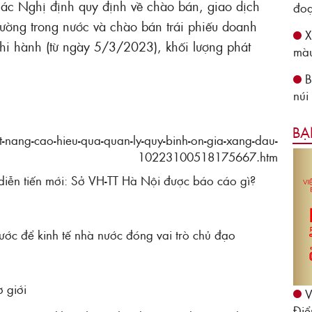
 các Nghị định quy định về chào bán, giao dịch
đoạ
 trường trong nước và chào bán trái phiếu doanh
X
 thi hành (từ ngày 5/3/2023), khối lượng phát
màu
B
núi
BẠ
nang-cao-hieu-qua-quan-ly-quy-binh-on-gia-xang-dau-
10223100518175667.htm
 diễn tiến mới: Sở VH-TT Hà Nội được báo cáo gì?
ước để kinh tế nhà nước đóng vai trò chủ đạo
 giới
V
Điể