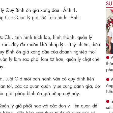
SỰ
g Cục Quản lý giá, Bộ Tài chính - Ảnh:
 Chi, tình hình trích lập, hình thành, quản lý
 khai đầy đủ khuôn khổ pháp lý… Tuy nhiên, diễn
Quỹ Bình ổn giá xăng dầu của doanh nghiệp thời
V
ản lý làm sao phải làm tốt hơn, quản lý chặt chẽ
thô
ày.
phư
m, Luật Giá mới ban hành vẫn có quy định liên
V
ông
an tới, các cơ quan quản lý sẽ cùng đánh giá, đo
Nộ
 các giải pháp bình ổn giá bằng quỹ này.
L
uản lý giá phối hợp với các đơn vị liên quan để
sác
n hành, diễn biến trên thực tế để đề xuất cấp có