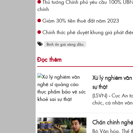
Thủ tướng Chính phủ yêu cầu 100% UBND 
chính
Giảm 30% tiền thuê đất năm 2023
Chính thức phê duyệt khung giá phát đi
Bình ổn giá xăng dầu
Đọc thêm
Xử lý nghiêm văn
sự thật
(LSVN) - Cục An t
chức, cá nhân văn 
Chấn chỉnh nghệ 
Bộ Văn hóa, Thể t