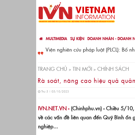
MULTIMEDIA
SỰ KIỆN
DOANH NHÂN - DOANH N
và hỗ trợ pháp lý
Viện nghiên cứu pháp luật (PLCL): Bổ
TRANG CHỦ
TIN MỚI
CHÍNH SÁCH
Rà soát, nâng cao hiệu quả quả
Thứ 5 | 05/10/2023
IVN.NET.VN -
(Chinhphu.vn) - Chiều 5/10, 
về các vấn đề liên quan đến Quỹ Bình ổn gi
nghiệp...