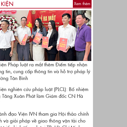
 KIỆN
Xem thêm
iện Pháp luật ra mắt thêm Điểm tiếp nhận
ng tin, cung cấp thông tin và hỗ trợ pháp lý
ờng Tân Bình
iện nghiên cứu pháp luật (PLCL): Bổ nhiệm
 Tăng Xuân Phát làm Giám đốc CN Hà
i
ãnh đạo Viện IVN tham gia Hội thảo chính
h và giải pháp về giao thông vận tải cho