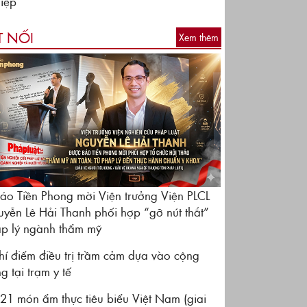
iệp
T NỐI
Xem thêm
áo Tiền Phong mời Viện trưởng Viện PLCL
yễn Lê Hải Thanh phối hợp “gỡ nút thắt”
p lý ngành thẩm mỹ
hí điểm điều trị trầm cảm dựa vào cộng
g tại trạm y tế
21 món ẩm thực tiêu biểu Việt Nam (giai