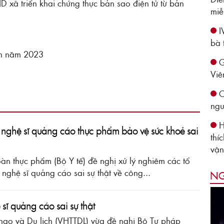
xã triển khai chứng thực bản sao điện tử từ bản
miễ
I
bà 
ện năm 2023
G
Viê
C
ngu
H
 nghệ sĩ quảng cáo thực phẩm bảo vệ sức khoẻ sai
thí
vận
oàn thực phẩm (Bộ Y tế) đề nghị xử lý nghiêm các tổ
nghệ sĩ quảng cáo sai sự thật về công...
NG
sĩ quảng cáo sai sự thật
hao và Du lịch (VHTTDL) vừa đề nghị Bộ Tư pháp