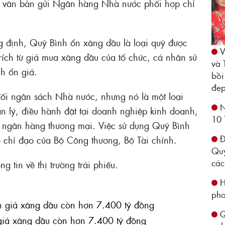
ó văn bản gửi Ngân hàng Nhà nước phối hợp chỉ
 định, Quỹ Bình ổn xăng dầu là loại quỹ được
V
trích từ giá mua xăng dầu của tổ chức, cá nhân sử
và 
h ổn giá.
bồi
đẹp
ối ngân sách Nhà nước, nhưng nó là một loại
N
n lý, điều hành đặt tại doanh nghiệp kinh doanh,
10 
i ngân hàng thương mại. Việc sử dụng Quỹ Bình
Đ
ó chỉ đạo của Bộ Công thương, Bộ Tài chính.
Quy
các
 tin về thị trường trái phiếu.
H
pho
Qu
n giá xăng dầu còn hơn 7.400 tỷ đồng